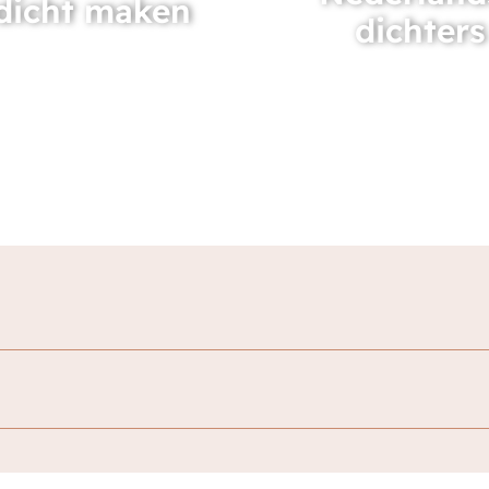
dicht maken
dichters