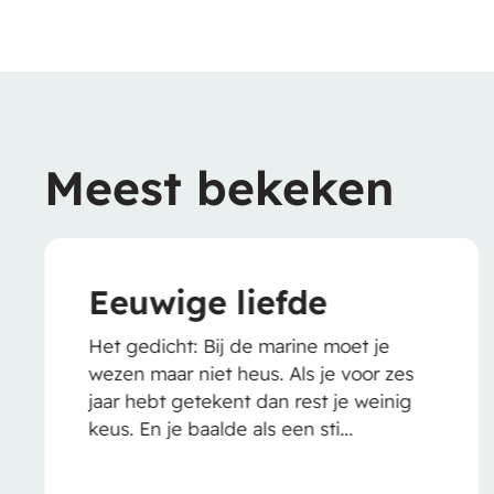
Meest bekeken
 liefde
Arm Har
ij de marine moet je
Het gedicht: Arm
t heus. Als je voor zes
kloppen Kon je 
kent dan rest je weinig
was het maar v
lde als een sti...
niet meer te sto