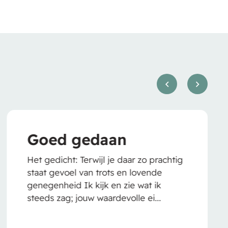
daan
Feestelijk
kerstwens
jl je daar zo prachtig
trots en lovende
1. De kerstboom De
jk en zie wat ik
flonkeren Met zijn li
aardevolle ei...
Wij heffen ons gla
hopen dat het julli..