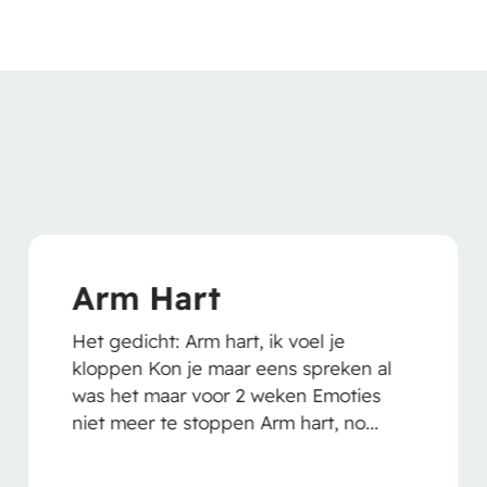
t
Goed ge
 hart, ik voel je
Het gedicht: Terwi
maar eens spreken al
staat gevoel van 
oor 2 weken Emoties
genegenheid Ik ki
ppen Arm hart, no...
steeds zag; jouw w