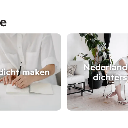
ie
Nederland
dicht maken
dichters