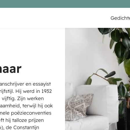
Gedicht
naar
nschrijver en essayist
fstijl. Hij werd in 1932
vijftig. Zijn werken
amheid, terwijl hij ook
onele poëzieconventies
 hij talloze prijzen
), de Constantijn