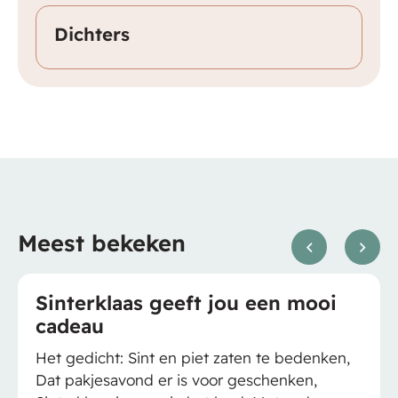
Dichters
Meest bekeken
nterklaas geeft jou een mooi
Me
deau
Het
wor
 gedicht: Sint en piet zaten te bedenken,
het
 pakjesavond er is voor geschenken,