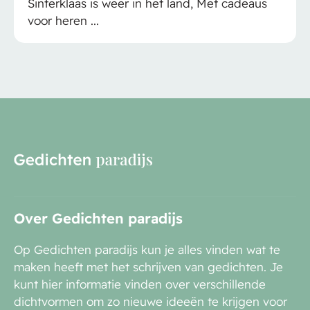
gaa
terklaas is weer in het land, Met cadeaus
r heren ...
Over Gedichten paradijs
Op Gedichten paradijs kun je alles vinden wat te
maken heeft met het schrijven van gedichten. Je
kunt hier informatie vinden over verschillende
dichtvormen om zo nieuwe ideeën te krijgen voor